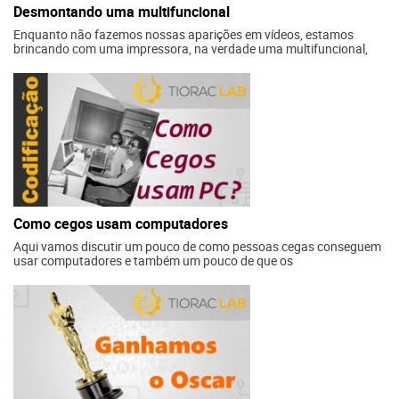
Desmontando uma multifuncional
Enquanto não fazemos nossas aparições em vídeos, estamos
brincando com uma impressora, na verdade uma multifuncional,
recebemos aqui uma com defeito, então, logo decidimos remover
tudo que encontrarmos de interessante. Não precisamos mexer
muito para achar alguma coisa de interessante, logo abaixo da
bandeja achamos umas engrenagens interessantes, que move a
outra pá do papel […]
Como cegos usam computadores
Aqui vamos discutir um pouco de como pessoas cegas conseguem
usar computadores e também um pouco de que os
desenvolvedores de softwares precisam fazer para tornar acessível
seus aplicativos.