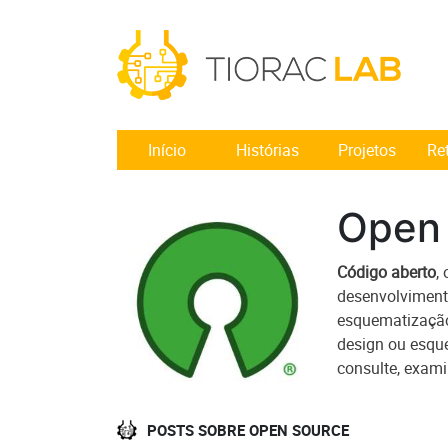
Início
Histórias
Projetos
Re
Open
Código aberto
,
desenvolviment
esquematização 
design ou esqu
consulte, exami
POSTS SOBRE OPEN SOURCE