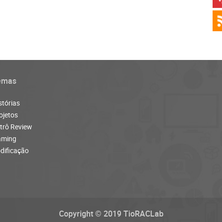
emas
stórias
ojetos
trô Review
aming
dificação
Copyright © 2019 TioRACLab